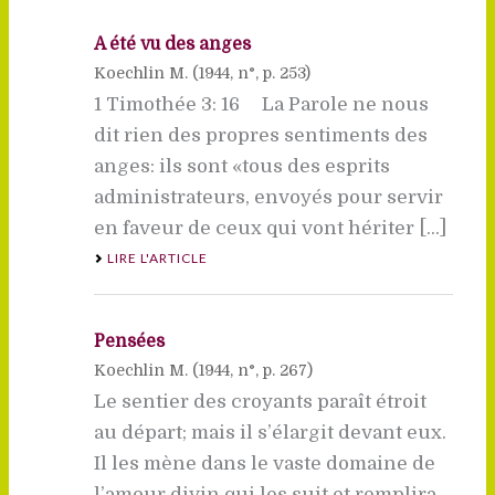
A été vu des anges
Koechlin M. (
1944
, n°, p. 253)
1 Timothée 3: 16 La Parole ne nous
dit rien des propres sentiments des
anges: ils sont «tous des esprits
administrateurs, envoyés pour servir
en faveur de ceux qui vont hériter [...]
LIRE L'ARTICLE
Pensées
Koechlin M. (
1944
, n°, p. 267)
Le sentier des croyants paraît étroit
au départ; mais il s’élargit devant eux.
Il les mène dans le vaste domaine de
l’amour divin qui les suit et remplira