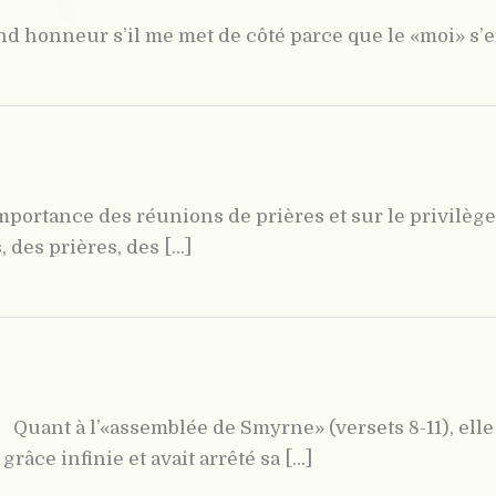
nd honneur s’il me met de côté parce que le «moi» s’enf
’importance des réunions de prières et sur le privilè
des prières, des [...]
 Quant à l’«assemblée de Smyrne» (versets 8-11), ell
âce infinie et avait arrêté sa [...]