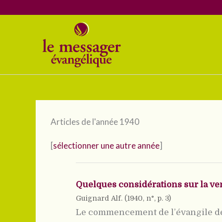
Aller
au
contenu
Articles de l'année 1940
[
sélectionner une autre année
]
Quelques considérations sur la v
Guignard Alf. (
1940
, n°, p. 3)
Le commencement de l’évangile de 