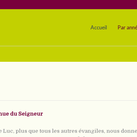
Accueil
Par ann
enue du Seigneur
Luc, plus que tous les autres évangiles, nous donne