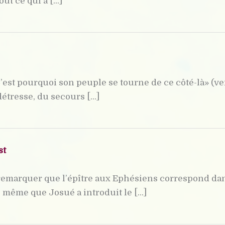
t ce qui a [...]
’est pourquoi son peuple se tourne de ce côté-là» (ve
étresse, du secours [...]
st
remarquer que l’épître aux Ephésiens correspond da
même que Josué a introduit le [...]