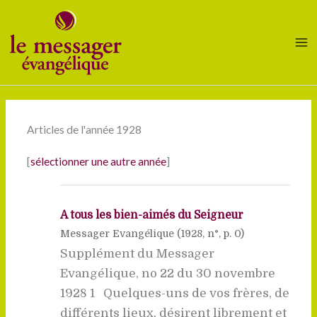
Aller
au
contenu
Articles de l'année 1928
[
sélectionner une autre année
]
A tous les bien-aimés du Seigneur
Messager Evangélique (
1928
, n°, p. 0)
Supplément du Messager
Evangélique, no 22 du 30 novembre
1928 1 Quelques-uns de vos frères, de
différents lieux, désirent librement et