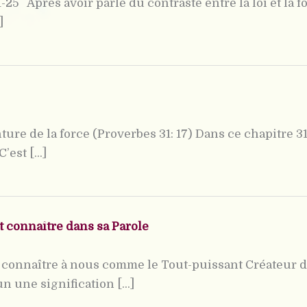
25 Après avoir parlé du contraste entre la loi et la foi
]
ture de la force (Proverbes 31: 17) Dans ce chapitre 31
est [...]
t connaître dans sa Parole
rd connaître à nous comme le Tout-puissant Créateur d
 une signification [...]