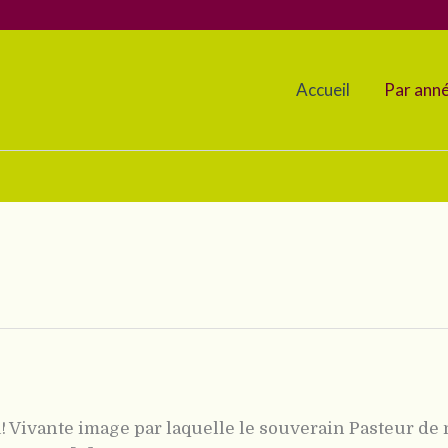
Accueil
Par ann
! Vivante image par laquelle le souverain Pasteur d