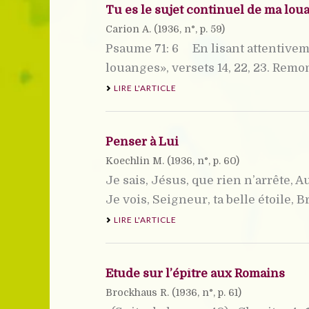
Tu es le sujet continuel de ma lou
Carion A. (
1936
, n°, p. 59)
Psaume 71: 6 En lisant attentiveme
louanges», versets 14, 22, 23. Remon
LIRE L'ARTICLE
Penser à Lui
Koechlin M. (
1936
, n°, p. 60)
Je sais, Jésus, que rien n’arrête, 
Je vois, Seigneur, ta belle étoile, Bri
LIRE L'ARTICLE
Etude sur l’épître aux Romains
Brockhaus R. (
1936
, n°, p. 61)