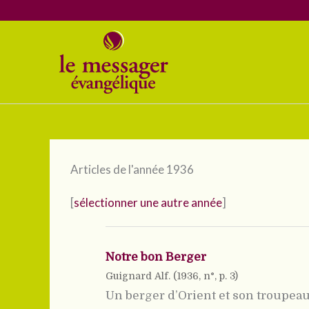
Aller
au
contenu
Articles de l'année 1936
[
sélectionner une autre année
]
Notre bon Berger
Guignard Alf. (
1936
, n°, p. 3)
Un berger d’Orient et son troupeau