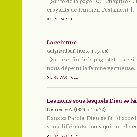
(Suite de la page 40) Chapitre 4 : 1-
croyants de l’Ancien Testament, [...
LIRE L'ARTICLE
La ceinture
Guignard Alf. (
1936
, n°, p. 68)
(Suite et fin de la page 46) La cein
nous dépeint la femme vertueuse. C’
LIRE L'ARTICLE
Les noms sous lesquels Dieu se fai
Ladrierre A. (
1936
, n°, p. 72)
Dans sa Parole, Dieu se fait d’abo
sous différents noms qui ont chacun
LIRE L'ARTICLE