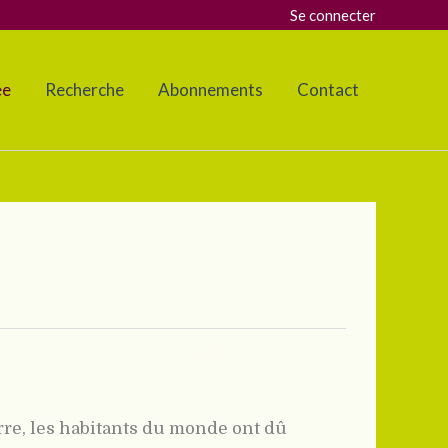
Se connecter
ée
Recherche
Abonnements
Contact
rre, les habitants du monde ont dû