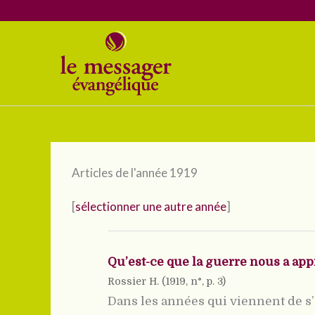
Aller
au
contenu
Articles de l'année 1919
[
sélectionner une autre année
]
Qu’est-ce que la guerre nous a app
Rossier H. (
1919
, n°, p. 3)
Dans les années qui viennent de s’