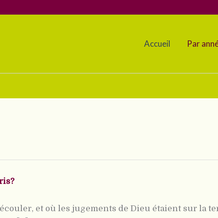
Accueil
Par ann
ris?
écouler, et où les jugements de Dieu étaient sur la te