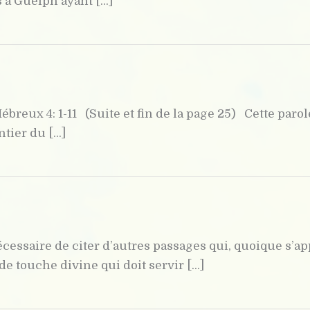
à Guelph ayant [...]
 Hébreux 4: 1-11 (Suite et fin de la page 25) Cette pa
ier du [...]
nécessaire de citer d’autres passages qui, quoique s’
 touche divine qui doit servir [...]