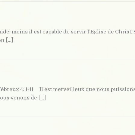
, moins il est capable de servir l’Eglise de Christ. 
 [...]
 Hébreux 4: 1-11 Il est merveilleux que nous puission
us venons de [...]