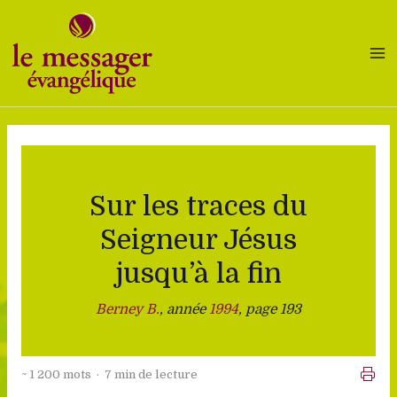
Aller
au
contenu
Sur les traces du
Seigneur Jésus
jusqu’à la fin
Berney B.
, année
1994
, page 193
~ 1 200 mots · 7 min de lecture