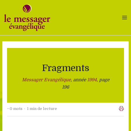
Aller
au
contenu
Fragments
Messager Evangélique
, année
1994
, page
196
~ 0 mots · 1 min de lecture