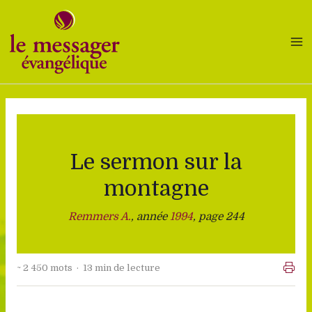
Aller
au
contenu
Le sermon sur la
montagne
Remmers A.
, année
1994
, page 244
~ 2 450 mots · 13 min de lecture