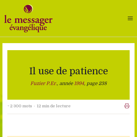
Aller
au
contenu
Il use de patience
Fuzier P.Er.
, année
1994
, page 238
~ 2 300 mots · 12 min de lecture