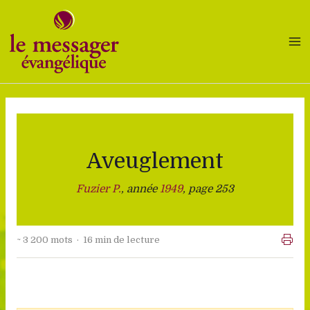
Aller
au
contenu
Aveuglement
Fuzier P.
, année
1949
, page 253
~ 3 200 mots · 16 min de lecture