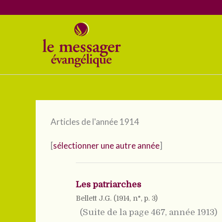
Aller
au
contenu
Articles de l'année 1914
[
sélectionner une autre année
]
Les patriarches
Bellett J.G. (
1914
, n°, p. 3)
(Suite de la page 467, année 1913)