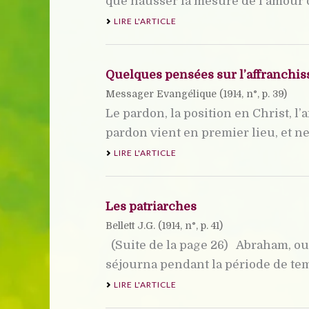
que hausser la mesure de l’amour de
LIRE L'ARTICLE
Quelques pensées sur l’affranchi
Messager Evangélique (
1914
, n°, p. 39)
Le pardon, la position en Christ, l’
pardon vient en premier lieu, et ne d
LIRE L'ARTICLE
Les patriarches
Bellett J.G. (
1914
, n°, p. 41)
(Suite de la page 26) Abraham, ou G
séjourna pendant la période de temp
LIRE L'ARTICLE