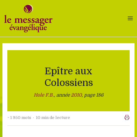
Aller
au
contenu
Epître aux
Colossiens
Hole F.B.
, année
2010
, page 186
~ 1 950 mots · 10 min de lecture