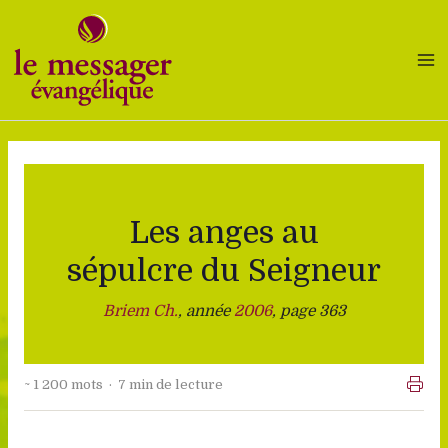
Aller
au
contenu
Les anges au
sépulcre du Seigneur
Briem Ch.
, année
2006
, page 363
~ 1 200 mots · 7 min de lecture