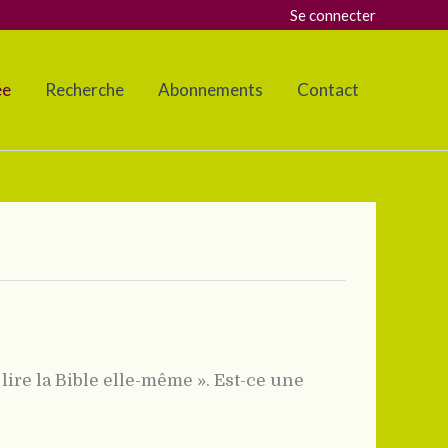
Se connecter
ée
Recherche
Abonnements
Contact
lire la Bible elle-même ». Est-ce une