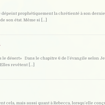
22) dépeint prophétiquement la chrétienté à son dernie
e son état. Même si [...]
»
le désert» Dans le chapitre 6 de l’évangile selon Je
lles revêtent [...]
 cela, mais aussi quant à Rebecca, lorsqu’elle conçut 