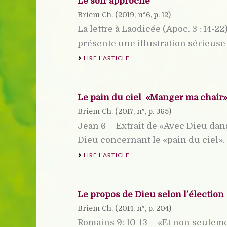
Le soir approche
Briem Ch. (
2019
, n°6, p. 12)
La lettre à Laodicée (Apoc. 3 : 14-
présente une illustration sérieuse d
LIRE L'ARTICLE
Le pain du ciel  «Manger ma chair
Briem Ch. (
2017
, n°, p. 365)
Jean 6 Extrait de «Avec Dieu dans 
Dieu concernant le «pain du ciel». E
LIRE L'ARTICLE
Le propos de Dieu selon l’élection
Briem Ch. (
2014
, n°, p. 204)
Romains 9: 10-13 «Et non seulement