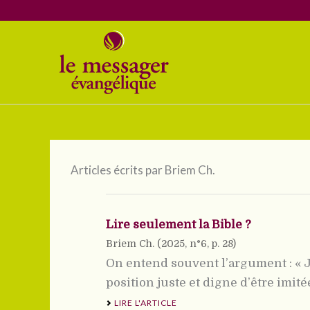
Aller
au
contenu
Articles écrits par Briem Ch.
Lire seulement la Bible ?
Briem Ch. (
2025
, n°6, p. 28)
On entend souvent l’argument : « Je
position juste et digne d’être imité
LIRE L'ARTICLE