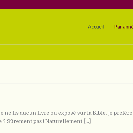
Accueil
Par ann
 ne lis aucun livre ou exposé sur la Bible, je préfère 
e ? Sûrement pas ! Naturellement [...]