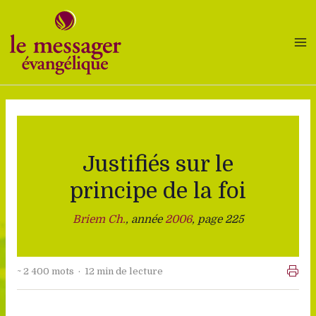
Aller
au
contenu
Justifiés sur le
principe de la foi
Briem Ch.
, année
2006
, page 225
~ 2 400 mots · 12 min de lecture