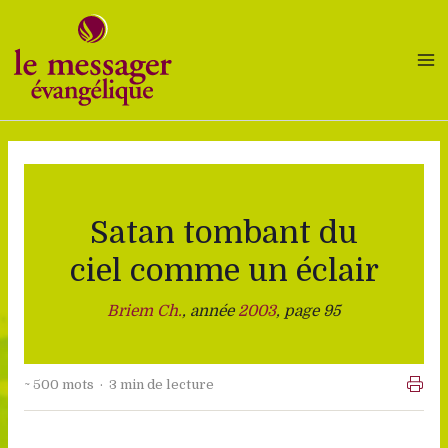
Aller
au
contenu
Satan tombant du
ciel comme un éclair
Briem Ch.
, année
2003
, page 95
~ 500 mots · 3 min de lecture