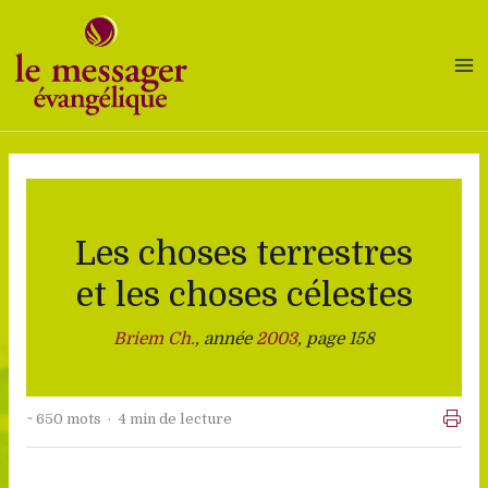
Aller
au
contenu
Les choses terrestres
et les choses célestes
Briem Ch.
, année
2003
, page 158
~ 650 mots · 4 min de lecture