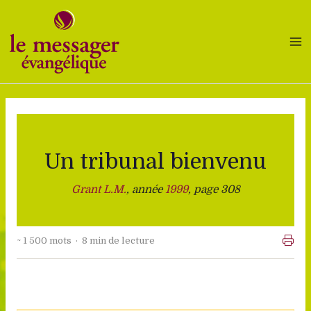
Aller
au
contenu
Un tribunal bienvenu
Grant L.M.
, année
1999
, page 308
~ 1 500 mots · 8 min de lecture