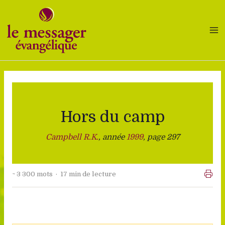
Aller
au
contenu
Hors du camp
Campbell R.K.
, année
1999
, page 297
~ 3 300 mots · 17 min de lecture