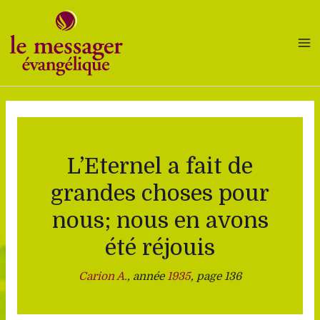
Aller
au
contenu
L’Eternel a fait de
grandes choses pour
nous; nous en avons
été réjouis
Carion A.
, année
1935
, page 136