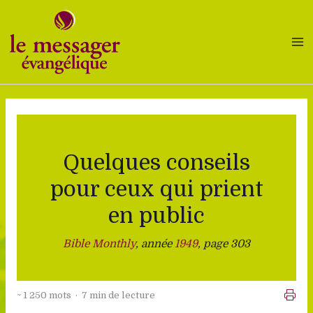
Aller
au
contenu
Quelques conseils
pour ceux qui prient
en public
Bible Monthly
, année
1949
, page 303
~ 1 250 mots · 7 min de lecture