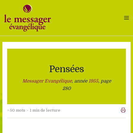
Aller
au
contenu
Pensées
Messager Evangélique
, année
1955
, page
280
~ 50 mots · 1 min de lecture