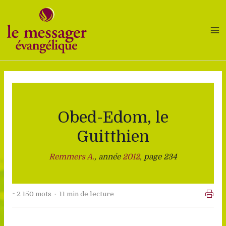
Aller
au
contenu
Obed-Edom, le
Guitthien
Remmers A.
, année
2012
, page 234
~ 2 150 mots · 11 min de lecture