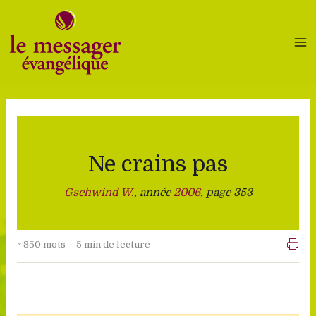
Aller
au
contenu
Ne crains pas
Gschwind W.
, année
2006
, page 353
~ 850 mots · 5 min de lecture