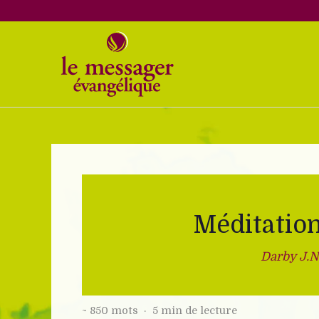
Aller
au
contenu
Méditation
Darby J.N
~ 850 mots · 5 min de lecture