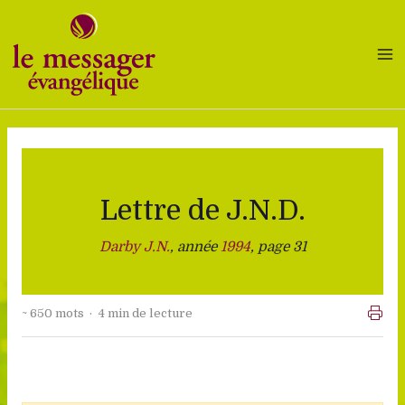
Aller
au
contenu
Lettre de J.N.D.
Darby J.N.
, année
1994
, page 31
~ 650 mots · 4 min de lecture