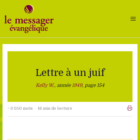
Aller
au
contenu
Lettre à un juif
Kelly W.
, année
1949
, page 154
~ 3 050 mots · 16 min de lecture