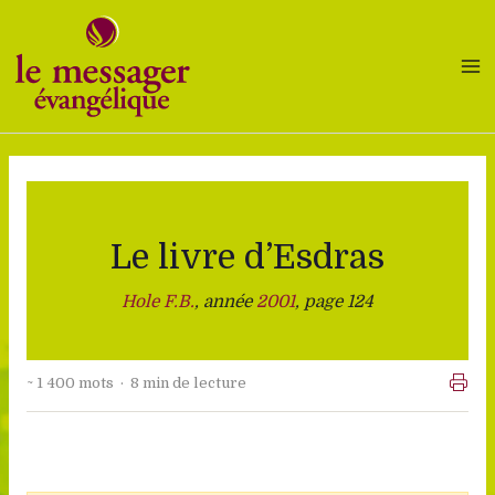
Aller
au
contenu
Le livre d’Esdras
Hole F.B.
, année
2001
, page 124
~ 1 400 mots · 8 min de lecture