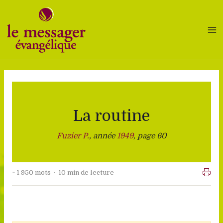
Aller
au
contenu
La routine
Fuzier P.
, année
1949
, page 60
~ 1 950 mots · 10 min de lecture