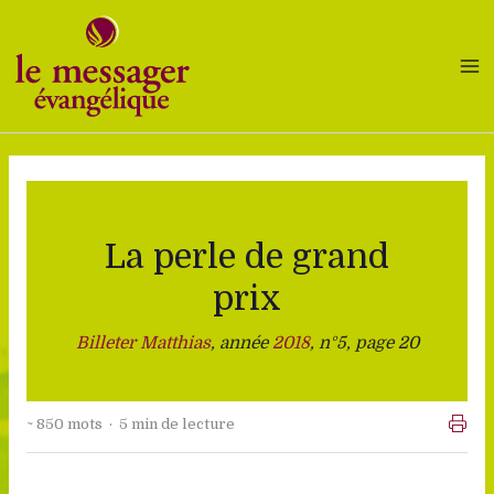
Aller
au
contenu
La perle de grand
prix
Billeter Matthias
, année
2018
, n°5, page 20
~ 850 mots · 5 min de lecture