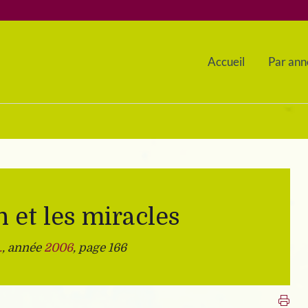
Accueil
Par ann
n et les miracles
.
, année
2006
, page 166