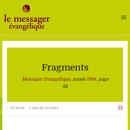
Aller
au
contenu
Fragments
Messager Evangélique
, année
1994
, page
92
~ 50 mots · 1 min de lecture