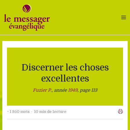
Aller
au
contenu
Discerner les choses
excellentes
Fuzier P.
, année
1949
, page 113
~ 1 950 mots · 10 min de lecture