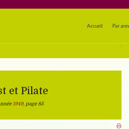
Accueil
Par ann
t et Pilate
 année
1949
, page 85