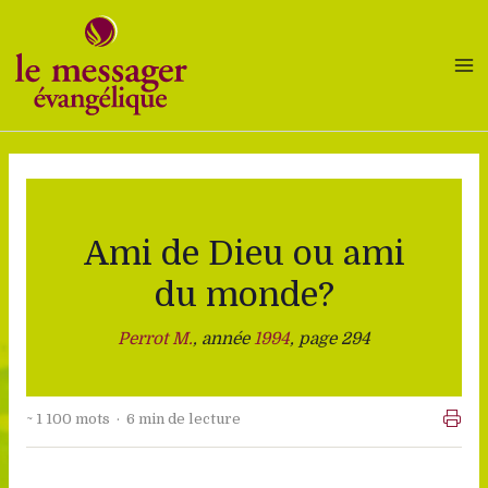
Aller
au
contenu
Ami de Dieu ou ami
du monde?
Perrot M.
, année
1994
, page 294
~ 1 100 mots · 6 min de lecture