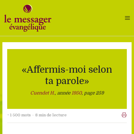
Aller
au
contenu
«Affermis-moi selon
ta parole»
Cuendet H.
, année
1950
, page 259
~ 1 500 mots · 8 min de lecture