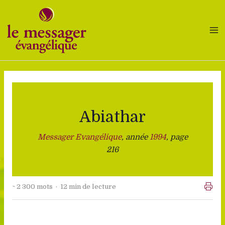
Aller
au
contenu
Abiathar
Messager Evangélique
, année
1994
, page
216
~ 2 300 mots · 12 min de lecture