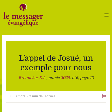
Aller
au
contenu
L’appel de Josué, un
exemple pour nous
Bremicker E.A.
, année
2025
, n°6, page 10
~ 1 350 mots · 7 min de lecture