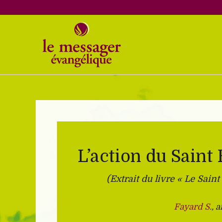
Aller
au
contenu
L’action du Saint
(Extrait du livre « Le Sain
Fayard S.
, 