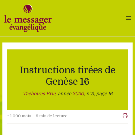
Aller
au
contenu
Instructions tirées de
Genèse 16
Tachoires Eric
, année
2020
, n°3, page 16
~ 1 000 mots · 5 min de lecture