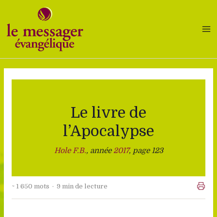
Aller
au
contenu
Le livre de
l’Apocalypse
Hole F.B.
, année
2017
, page 123
~ 1 650 mots · 9 min de lecture