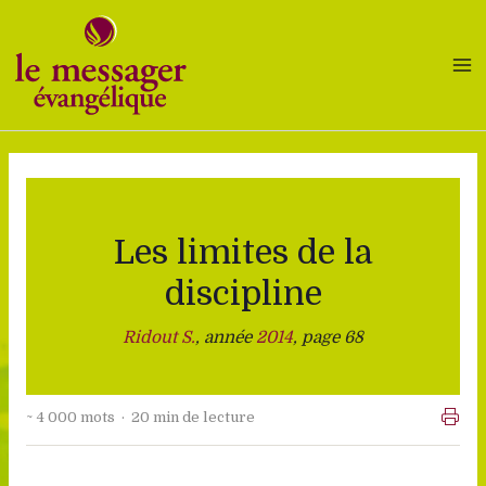
Aller
au
contenu
Les limites de la
discipline
Ridout S.
, année
2014
, page 68
~ 4 000 mots · 20 min de lecture