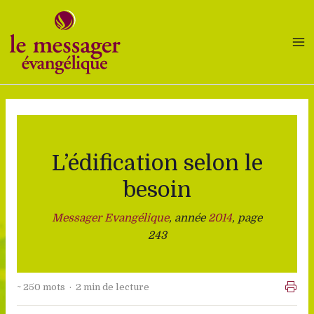
Aller
au
contenu
L’édification selon le
besoin
Messager Evangélique
, année
2014
, page
243
~ 250 mots · 2 min de lecture