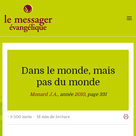
Aller
au
contenu
Dans le monde, mais
pas du monde
Monard J.A.
, année
2010
, page 331
~ 3 500 mots · 18 min de lecture