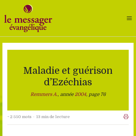
Aller
au
contenu
Maladie et guérison
d’Ezéchias
Remmers A.
, année
2004
, page 76
~ 2 550 mots · 13 min de lecture