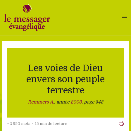
Aller
au
contenu
Les voies de Dieu
envers son peuple
terrestre
Remmers A.
, année
2003
, page 343
~ 2 950 mots · 15 min de lecture