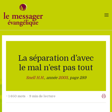
Aller
au
contenu
La séparation d’avec
le mal n’est pas tout
Snell H.H.
, année
2003
, page 289
~ 1 650 mots · 9 min de lecture