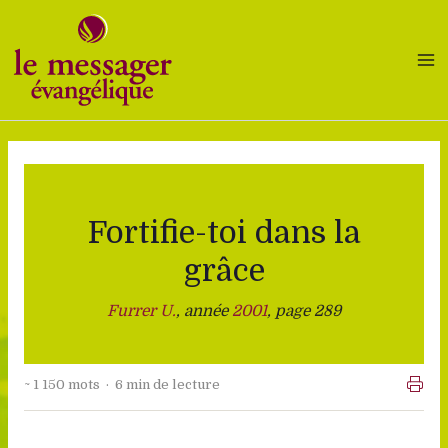
Aller
au
contenu
Fortifie-toi dans la
grâce
Furrer U.
, année
2001
, page 289
~ 1 150 mots · 6 min de lecture