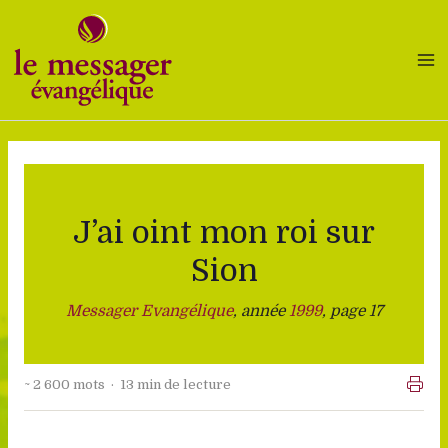
Aller
au
contenu
J’ai oint mon roi sur
Sion
Messager Evangélique
, année
1999
, page 17
~ 2 600 mots · 13 min de lecture