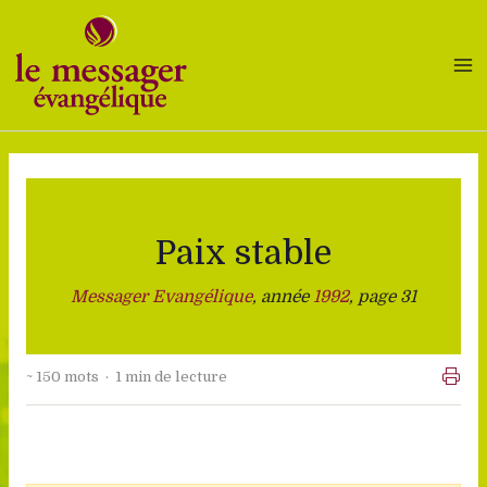
Aller
au
contenu
Paix stable
Messager Evangélique
, année
1992
, page 31
~ 150 mots · 1 min de lecture